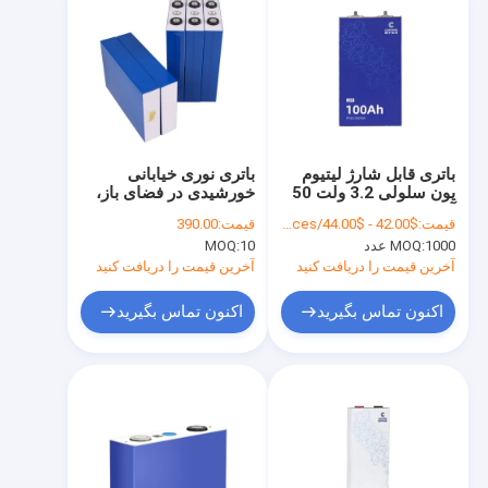
باتری قابل شارژ لیتیوم
باتری نوری خیابانی
یون سلولی 3.2 ولت 50
خورشیدی در فضای باز،
آمپر ساعتی سیستم های
قابل حمل 3.2 ولت 100
قیمت:
$42.00 - $44.00/pieces
قیمت:
390.00
ذخیره انرژی خورشیدی
آمپر ساعت LiFePO4
1000 عدد
MOQ:
10
MOQ:
آخرین قیمت را دریافت کنید
آخرین قیمت را دریافت کنید
اکنون تماس بگیرید
اکنون تماس بگیرید
صفحه اصلی
محصولات
درباره ما