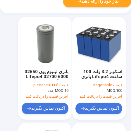
نیاز خود را ارائه دهید
اسکوتر 3.2 ولت 100
باتری لیتیوم یون 32650
ساعت Lifepo4 باتری
Lifepo4 32700 6000
سلول سبز سلول
میلی آمپر ساعت 3.2
قیمت:
negotiable
قیمت:
$20.00/pieces
Lifepo4 100ah
ولت OEM
100
MOQ:
10 عدد
MOQ:
آخرین قیمت را دریافت کنید
آخرین قیمت را دریافت کنید
اکنون تماس بگیرید
اکنون تماس بگیرید