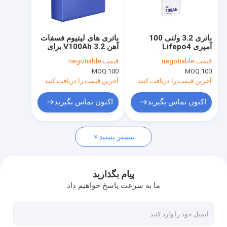
تور کارخانه
کنترل کیفیت
باتری 3.2 ولتی 100
باتری های لیتیوم فسفات
آمپری Lifepo4
آهن 3.2 V100Ah برای
با ما تماس بگیرید
زیردریایی 2000 برابر
ماشین های الکتریکی
قیمت:
negotiable
قیمت:
negotiable
مقاومت داخلی پایین
MOQ:
100
MOQ:
100
درخواست نقل قول
آخرین قیمت را دریافت کنید
آخرین قیمت را دریافت کنید
اکنون تماس بگیرید
اکنون تماس بگیرید
باتری های لیتیوم Lifepo4
بیشتر ببینید
باتری های لیتیوم آهن فسفات
باتری لیتیوم مخابراتی
پیام بگذارید
ما به سرعت پاسخ خواهیم داد
نیروگاه قابل حمل LiFePO4
سیستم برق بدون وقفه