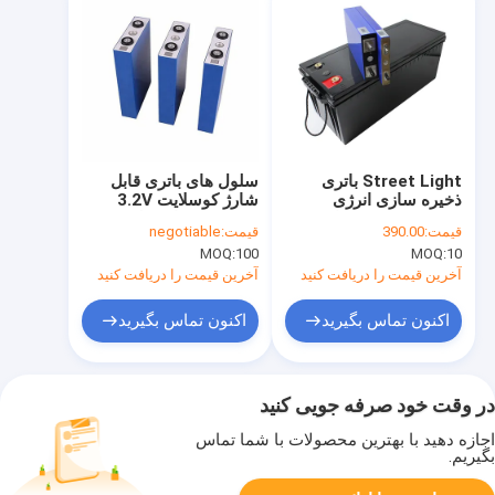
Street Light باتری
سلول های باتری قابل
ذخیره سازی انرژی
شارژ کوسلایت 3.2V
خورشیدی 100 ساعت
Lifepo4 برای ویلچر
قیمت:
390.00
قیمت:
negotiable
لیتیوم فسفات آهن 12
برقی
MOQ:
100
MOQ:
10
ولت
آخرین قیمت را دریافت کنید
آخرین قیمت را دریافت کنید
اکنون تماس بگیرید
اکنون تماس بگیرید
در وقت خود صرفه جویی کنید
اجازه دهید با بهترین محصولات با شما تماس
بگیریم.