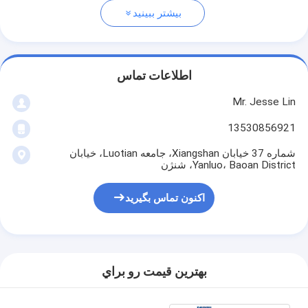
بیشتر ببینید
اطلاعات تماس
Mr. Jesse Lin
13530856921
شماره 37 خیابان Xiangshan، جامعه Luotian، خیابان
Yanluo، Baoan District، شنژن
اکنون تماس بگیرید
بهترين قيمت رو براي