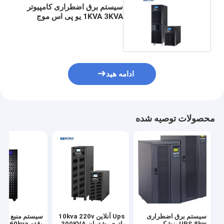
سیستم برق اضطراری کامپیوتر
1KVA 3KVA یو پی اس موج
سینوسی خالص
ادامه هید
محصولات توصیه شده
سیستم برق اضطراری
Ups آنلاین 10kva 220v
سیستم منبع تغذی
UPS 8kw پزشکی
باتری پشتیبان 300KVA