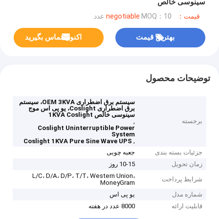
سینوسی خالص
قیمت：negotiable
MOQ：10 عدد
بهترین قیمت
اکنون تماس بگیرید
توضیحات محصول
سیستم برق اضطراری OEM 3KVA، سیستم
برق اضطراری Coslight، یو پی اس موج
سینوسی خالص 1KVA Coslight
برجسته
,
Coslight Uninterruptible Power
System
,
Coslight 1KVA Pure Sine Wave UPS
جزئیات بسته بندی
جعبه چوبی
زمان تحویل
10-15 روز
L/C، D/A، D/P، T/T، Western Union،
شرایط پرداخت
MoneyGram
شماره مدل
یو پی اس
قابلیت ارائه
8000 عدد در هفته