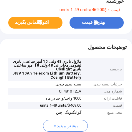
خورشیدی
قیمت：$469.00/units 1-49 units
بهترین قیمت
اکنون تماس بگیرید
توضیحات محصول
ماژول باتری 48 ولتی 10 آمپر ساعتی، باتری
لیتیومی مخابراتی 48 ولتی 10 آمپر ساعتی،
برجسته
باتری Coslight
,
,
48V 10Ah Telecom Lithium Battery
Coslight Battery
جزئیات بسته بندی
بسته بندی چوبی
شماره مدل
CF4810T2EA
قابلیت ارائه
1000 واحد/واحد در ماه
قیمت
$469.00/units 1-49 units
محل منبع
گوانگدونگ، چین
بیشتر ببینید