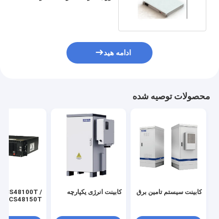
انرژی خورشیدی
ادامه هید
محصولات توصیه شده
کابینت سیستم تامین برق
کابینت انرژی یکپارچه
CS48100T /
CS48150T