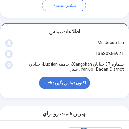
بیشتر ببینید
اطلاعات تماس
Mr. Jesse Lin
13530856921
شماره 37 خیابان Xiangshan، جامعه Luotian، خیابان
Yanluo، Baoan District، شنژن
اکنون تماس بگیرید
بهترين قيمت رو براي