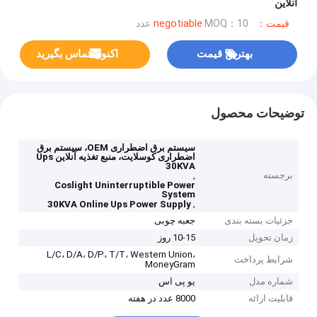
آنلاین
قیمت：negotiable
MOQ：10 عدد
بهترین قیمت
اکنون تماس بگیرید
توضیحات محصول
سیستم برق اضطراری OEM، سیستم برق
اضطراری کوسلایت، منبع تغذیه آنلاین Ups
30KVA
برجسته
,
Coslight Uninterruptible Power
System
,
30KVA Online Ups Power Supply
جزئیات بسته بندی
جعبه چوبی
زمان تحویل
10-15 روز
L/C، D/A، D/P، T/T، Western Union،
شرایط پرداخت
MoneyGram
شماره مدل
یو پی اس
قابلیت ارائه
8000 عدد در هفته