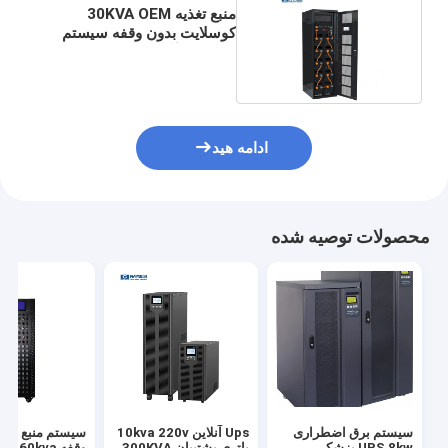
منبع تغذیه 30KVA OEM
کوسلایت بدون وقفه سیستم
برق Ups آنلاین
ادامه هید
محصولات توصیه شده
سیستم برق اضطراری
Ups آنلاین 10kva 220v
سیستم منبع تغذی
UPS 8kw پزشکی
باتری پشتیبان 300KVA