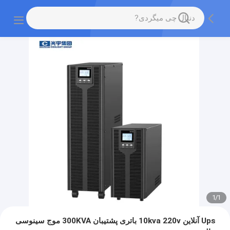
1
/
1
Ups آنلاین 10kva 220v باتری پشتیبان 300KVA موج سینوسی