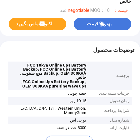
خالص
قیمت：negotiable
MOQ：10 عدد
بهترین قیمت
اکنون تماس بگیرید
توضیحات محصول
FCC 10kva Online Ups Battery
Backup، FCC Online Ups Battery
Backup، OEM 300KVA موج سینوسی
برجسته
خالص
,
,
FCC Online Ups Battery Backup
OEM 300KVA pure sine wave ups
جزئیات بسته بندی
جعبه چوبی
زمان تحویل
10-15 روز
L/C، D/A، D/P، T/T، Western Union،
شرایط پرداخت
MoneyGram
شماره مدل
یو پی اس
قابلیت ارائه
8000 عدد در هفته