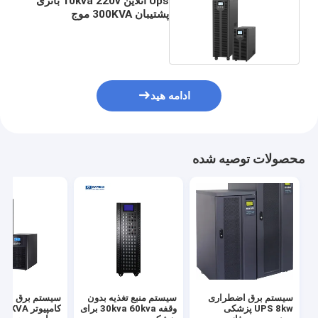
Ups آنلاین 10kva 220v باتری
پشتیبان 300KVA موج
سینوسی خالص
ادامه هید
محصولات توصیه شده
سیستم برق اضطراری
سیستم منبع تغذیه بدون
سیستم برق اضط
UPS 8kw پزشکی
وقفه 30kva 60kva برای