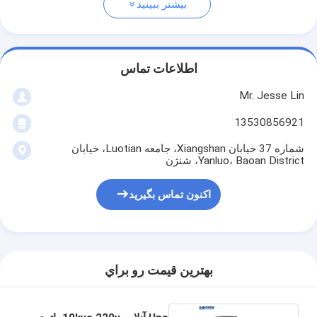
بیشتر ببینید
اطلاعات تماس
Mr. Jesse Lin
13530856921
شماره 37 خیابان Xiangshan، جامعه Luotian، خیابان
Yanluo، Baoan District، شنژن
اکنون تماس بگیرید
بهترين قيمت رو براي